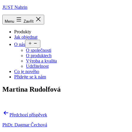
Přejít
JUST Nahrin
k
obsahu
Menu
Zavřít
Produkty
Jak objednat
Otevřít
O nás
menu
O společnosti
O produktech
Výroba a kvalita
Udržitelnost
Co je nového
Přidejte se k nám
Martina Rudolfová
Navigace
Předchozí příspěvek
pro
PhDr. Dagmar Čechová
příspěvek