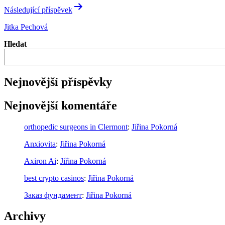
Následující příspěvek
Jitka Pechová
Hledat
Nejnovější příspěvky
Nejnovější komentáře
orthopedic surgeons in Clermont
:
Jiřina Pokorná
Anxiovita
:
Jiřina Pokorná
Axiron Ai
:
Jiřina Pokorná
best crypto casinos
:
Jiřina Pokorná
Заказ фундамент
:
Jiřina Pokorná
Archivy