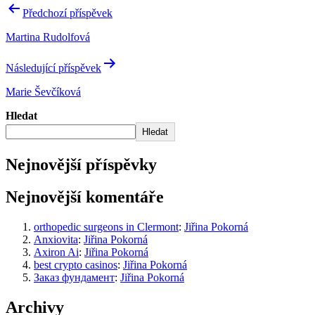
Předchozí příspěvek
Martina Rudolfová
Následující příspěvek
Marie Ševčíková
Hledat
Hledat
Nejnovější příspěvky
Nejnovější komentáře
orthopedic surgeons in Clermont
:
Jiřina Pokorná
Anxiovita
:
Jiřina Pokorná
Axiron Ai
:
Jiřina Pokorná
best crypto casinos
:
Jiřina Pokorná
Заказ фундамент
:
Jiřina Pokorná
Archivy