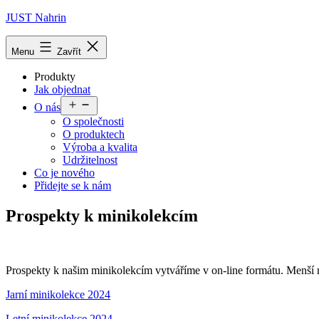
Přejít
JUST Nahrin
k
obsahu
Menu
Zavřít
Produkty
Jak objednat
Otevřít
O nás
menu
O společnosti
O produktech
Výroba a kvalita
Udržitelnost
Co je nového
Přidejte se k nám
Prospekty k minikolekcím
Prospekty k našim minikolekcím vytváříme v on-line formátu. Menší mno
Jarní minikolekce 2024
Letní minikolekce 2024