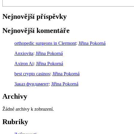
Nejnovější příspěvky
Nejnovější komentáře
orthopedic surgeons in Clermont
:
Jiřina Pokorná
Anxiovita
:
Jiřina Pokorná
Axiron Ai
:
Jiřina Pokorná
best crypto casinos
:
Jiřina Pokorná
Заказ фундамент
:
Jiřina Pokorná
Archivy
Žádné archivy k zobrazení.
Rubriky