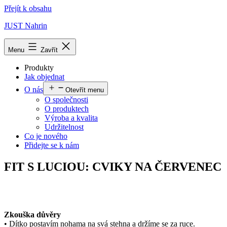
Přejít k obsahu
JUST Nahrin
Menu
Zavřít
Produkty
Jak objednat
O nás
Otevřít menu
O společnosti
O produktech
Výroba a kvalita
Udržitelnost
Co je nového
Přidejte se k nám
FIT S LUCIOU: CVIKY NA ČERVENEC
Zkouška důvěry
• Dítko postavím nohama na svá stehna a držíme se za ruce.