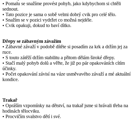
• Pomalu se snažíme provést pohyb, jako kdybychom si chtěli
sednout.
• Tato pozice je sama o sobě velmi dobrý cvik pro celé tělo.
• Snažím se v pozici vydržet co možná nejdéle.
• Cvik opakuji, dokud to baví dítko.
Dřepy se zábavným závažím
• Zábavné závaží v podobě dítěte si posadím za krk a držím jej za
ruce.
• S touto zátěží držím stabilitu a přitom dělám široké dřepy.
• Stačí malý pohyb dolů a věřte, že již po pár opakováních cítím
účinky.
• Počet opakování závisí na váze usměvavého závaží a mé aktuální
kondice.
Trakař
• Opráším vzpomínky na dětství, na trakař jsme si hrávali třeba na
hodinách tělocviku.
• Procvičím svalstvo dětí i své.