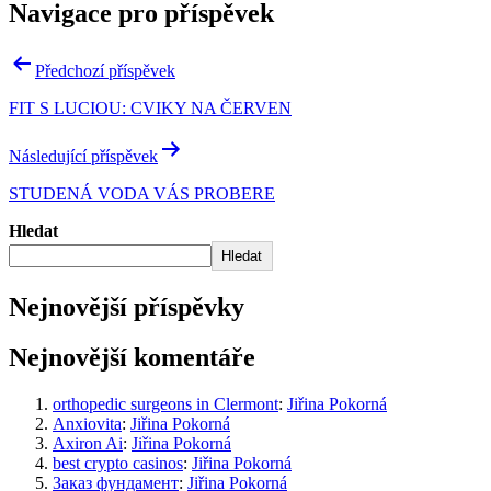
Navigace pro příspěvek
Předchozí příspěvek
FIT S LUCIOU: CVIKY NA ČERVEN
Následující příspěvek
STUDENÁ VODA VÁS PROBERE
Hledat
Hledat
Nejnovější příspěvky
Nejnovější komentáře
orthopedic surgeons in Clermont
:
Jiřina Pokorná
Anxiovita
:
Jiřina Pokorná
Axiron Ai
:
Jiřina Pokorná
best crypto casinos
:
Jiřina Pokorná
Заказ фундамент
:
Jiřina Pokorná