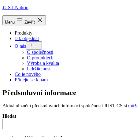
Přejít
JUST Nahrin
k
obsahu
Menu
Zavřít
Produkty
Jak objednat
Otevřít
O nás
menu
O společnosti
O produktech
Výroba a kvalita
Udržitelnost
Co je nového
Přidejte se k nám
Předsmluvní informace
Aktuální znění předsmluvních informací společnosti JUST CS si
může
Hledat