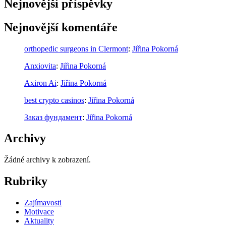
Nejnovější příspěvky
Nejnovější komentáře
orthopedic surgeons in Clermont
:
Jiřina Pokorná
Anxiovita
:
Jiřina Pokorná
Axiron Ai
:
Jiřina Pokorná
best crypto casinos
:
Jiřina Pokorná
Заказ фундамент
:
Jiřina Pokorná
Archivy
Žádné archivy k zobrazení.
Rubriky
Zajímavosti
Motivace
Aktuality