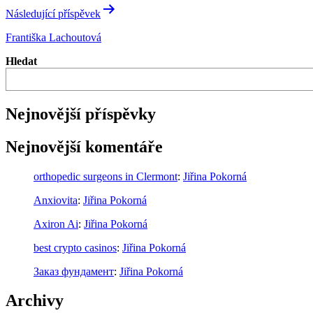
Následující příspěvek
Františka Lachoutová
Hledat
Nejnovější příspěvky
Nejnovější komentáře
orthopedic surgeons in Clermont
:
Jiřina Pokorná
Anxiovita
:
Jiřina Pokorná
Axiron Ai
:
Jiřina Pokorná
best crypto casinos
:
Jiřina Pokorná
Заказ фундамент
:
Jiřina Pokorná
Archivy