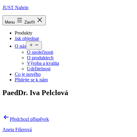
Přejít
JUST Nahrin
k
obsahu
Menu
Zavřít
Produkty
Jak objednat
Otevřít
O nás
menu
O společnosti
O produktech
Výroba a kvalita
Udržitelnost
Co je nového
Přidejte se k nám
PaedDr. Iva Pelclová
Navigace
Předchozí příspěvek
pro
Aneta Fišerová
příspěvek