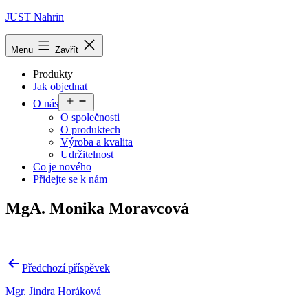
Přejít
JUST Nahrin
k
obsahu
Menu
Zavřít
Produkty
Jak objednat
Otevřít
O nás
menu
O společnosti
O produktech
Výroba a kvalita
Udržitelnost
Co je nového
Přidejte se k nám
MgA. Monika Moravcová
Navigace
Předchozí příspěvek
pro
Mgr. Jindra Horáková
příspěvek