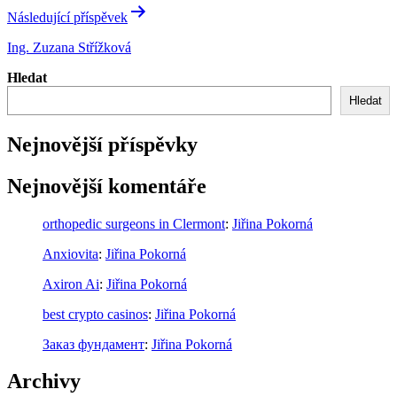
Následující příspěvek
Ing. Zuzana Střížková
Hledat
Hledat
Nejnovější příspěvky
Nejnovější komentáře
orthopedic surgeons in Clermont
:
Jiřina Pokorná
Anxiovita
:
Jiřina Pokorná
Axiron Ai
:
Jiřina Pokorná
best crypto casinos
:
Jiřina Pokorná
Заказ фундамент
:
Jiřina Pokorná
Archivy