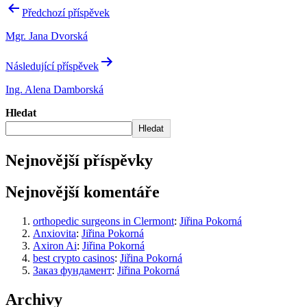
Předchozí příspěvek
Mgr. Jana Dvorská
Následující příspěvek
Ing. Alena Damborská
Hledat
Hledat
Nejnovější příspěvky
Nejnovější komentáře
orthopedic surgeons in Clermont
:
Jiřina Pokorná
Anxiovita
:
Jiřina Pokorná
Axiron Ai
:
Jiřina Pokorná
best crypto casinos
:
Jiřina Pokorná
Заказ фундамент
:
Jiřina Pokorná
Archivy