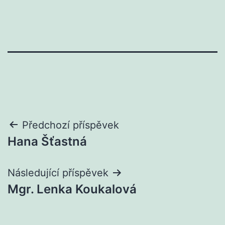
Navigace
Předchozí příspěvek
Hana Šťastná
pro
příspěvek
Následující příspěvek
Mgr. Lenka Koukalová