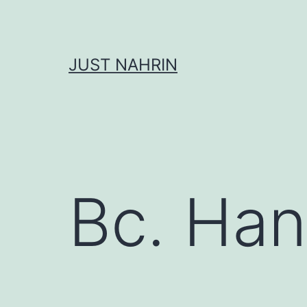
Přejít
k
obsahu
JUST NAHRIN
Bc. Han