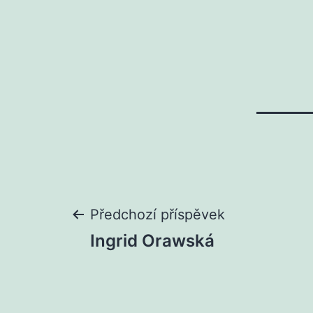
Navigace
Předchozí příspěvek
Ingrid Orawská
pro
příspěvek