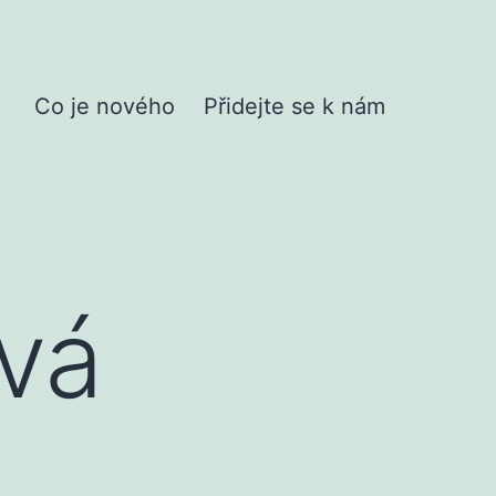
Co je nového
Přidejte se k nám
Otevřít
menu
vá