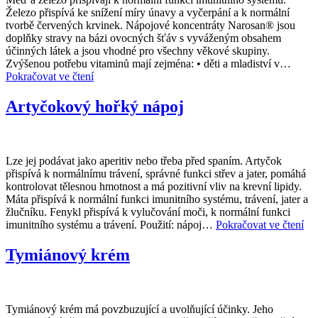
Železo přispívá ke snížení míry únavy a vyčerpání a k normální
tvorbě červených krvinek. Nápojové koncentráty Narosan® jsou
doplňky stravy na bázi ovocných šťáv s vyváženým obsahem
účinných látek a jsou vhodné pro všechny věkové skupiny.
Zvýšenou potřebu vitaminů mají zejména: • děti a mladiství v…
Narosan
Pokračovat ve čtení
borůvka
Artyčokový hořký nápoj
Lze jej podávat jako aperitiv nebo třeba před spaním. Artyčok
přispívá k normálnímu trávení, správné funkci střev a jater, pomáhá
kontrolovat tělesnou hmotnost a má pozitivní vliv na krevní lipidy.
Máta přispívá k normální funkci imunitního systému, trávení, jater a
žlučníku. Fenykl přispívá k vylučování moči, k normální funkci
Ar
imunitního systému a trávení. Použití: nápoj…
Pokračovat ve čtení
ho
náp
Tymiánový krém
Tymiánový krém má povzbuzující a uvolňující účinky. Jeho