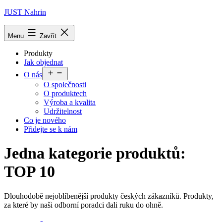
Přejít
JUST Nahrin
k
obsahu
Menu
Zavřít
Produkty
Jak objednat
Otevřít
O nás
menu
O společnosti
O produktech
Výroba a kvalita
Udržitelnost
Co je nového
Přidejte se k nám
Jedna kategorie produktů:
TOP 10
Dlouhodobě nejoblíbenější produkty českých zákazníků. Produkty,
za které by naši odborní poradci dali ruku do ohně.