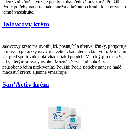
intenzivní vůně navozuje pocity blaha především v zimě. Použití:
Podle potřeby naneste malé množství krému na hrudník nebo záda a
jemně vmasírujte.
Jalovcový krém
Jalovcový krém má uvolňující, posilující a hřejivé účinky, podporuje
prokrvení pokožky navíc má velmi charakteristickou vůni. Je ideální
jak před sportovními aktivitami, tak i po nich. Vhodný pro masáže,
díky kterým se svaly uvolní. Možné zčervenání pokožky je
způsobeno jejím prokrvením. Použití: Podle potřeby naneste malé
množství krému a jemně vmasírujte.
San’Activ krém