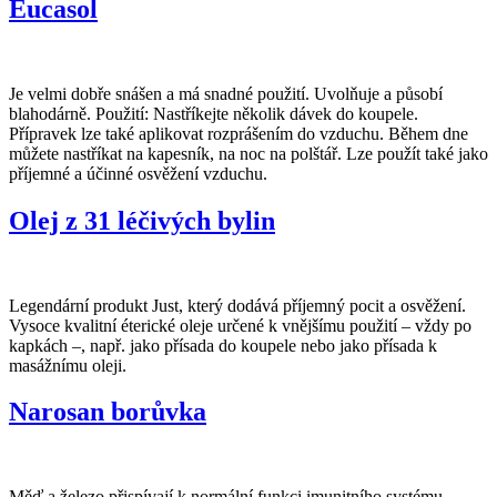
Eucasol
Je velmi dobře snášen a má snadné použití. Uvolňuje a působí
blahodárně. Použití: Nastříkejte několik dávek do koupele.
Přípravek lze také aplikovat rozprášením do vzduchu. Během dne
můžete nastříkat na kapesník, na noc na polštář. Lze použít také jako
příjemné a účinné osvěžení vzduchu.
Olej z 31 léčivých bylin
Legendární produkt Just, který dodává příjemný pocit a osvěžení.
Vysoce kvalitní éterické oleje určené k vnějšímu použití – vždy po
kapkách –, např. jako přísada do koupele nebo jako přísada k
masážnímu oleji.
Narosan borůvka
Měď a železo přispívají k normální funkci imunitního systému.