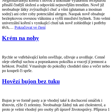
Nejprodávanější koření s novou a dokonale vyladěnou recepturou
přináší čistější složení a odpovídá nejnovějším trendům. Nově již
neobsahuje látky zvýrazňující chuť a vůni (glutaman a inosinan
sodný) ani celer coby potenciální alergen. Naopak nově obsahuje
bezlepkovou ovesnou vlákninu a vyšší množství bylinek. Toto velmi
univerzální koření s vynikající chutí tak nově zohledňuje i potřeby
Koření
těch,…
Pokračovat ve čtení
z
bylin
Krém na nohy
a
mořské
soli
Rychle se vstřebávající krém osvěžuje, oživuje a uvolňuje. Cenné
oleje ošetřují suchou a popraskanou pokožku a vracejí jí jemnost a
hebkost. Použití: Vmasírujte do pokožky chodidel ráno a večer nebo
po koupeli či sprše.
Hovězí bujon bez tuku
Bujon je ve formě pasty a je vhodný také k dochucení omáček i
těstovin, rýže či zeleniny. Neobsahuje žádný tuk ani cholesterol, a
proto je velmi vhodný pro osoby při úpravě životosprávy. Příprava 1