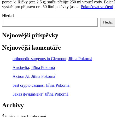
porce: ½ Ižičky (cca 2.5 g) směsi přelijte 250 ml vroucí vody. Balení
Ho
vystačí pro přípravu cca 50 litrů polévky (asi…
Pokračovat ve čtení
bu
Hledat
be
tu
Hledat
Nejnovější příspěvky
Nejnovější komentáře
orthopedic surgeons in Clermont
:
Jiřina Pokorná
Anxiovita
:
Jiřina Pokorná
Axiron Ai
:
Jiřina Pokorná
best crypto casinos
:
Jiřina Pokorná
Заказ фундамент
:
Jiřina Pokorná
Archivy
Žádné archivy k zobrazení.