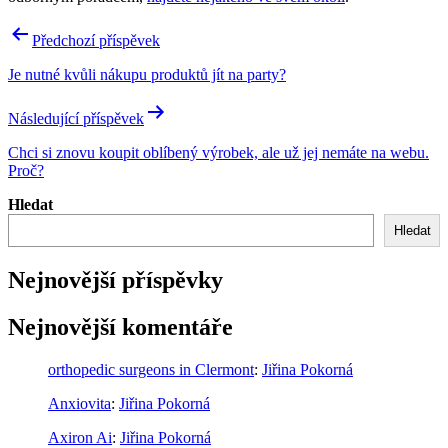
Navigace
Předchozí příspěvek
pro
Je nutné kvůli nákupu produktů jít na party?
příspěvek
Následující příspěvek
Chci si znovu koupit oblíbený výrobek, ale už jej nemáte na webu.
Proč?
Hledat
Hledat
Nejnovější příspěvky
Nejnovější komentáře
orthopedic surgeons in Clermont
:
Jiřina Pokorná
Anxiovita
:
Jiřina Pokorná
Axiron Ai
:
Jiřina Pokorná