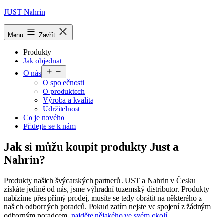
Přejít
JUST Nahrin
k
obsahu
Menu
Zavřít
Produkty
Jak objednat
Otevřít
O nás
menu
O společnosti
O produktech
Výroba a kvalita
Udržitelnost
Co je nového
Přidejte se k nám
Jak si můžu koupit produkty Just a
Nahrin?
Produkty našich švýcarských partnerů JUST a Nahrin v Česku
získáte jedině od nás, jsme výhradní tuzemský distributor. Produkty
nabízíme přes přímý prodej, musíte se tedy obrátit na některého z
našich odborných poradců. Pokud zatím nejste ve spojení z žádným
odborným poradcem,
najděte nějakého ve svém okolí
.