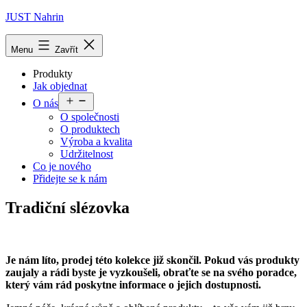
Přejít
JUST Nahrin
k
obsahu
Menu
Zavřít
Produkty
Jak objednat
Otevřít
O nás
menu
O společnosti
O produktech
Výroba a kvalita
Udržitelnost
Co je nového
Přidejte se k nám
Tradiční slézovka
Je nám líto, prodej této kolekce již skončil. Pokud vás produkty
zaujaly a rádi byste je vyzkoušeli, obraťte se na svého poradce,
který vám rád poskytne informace o jejich dostupnosti.