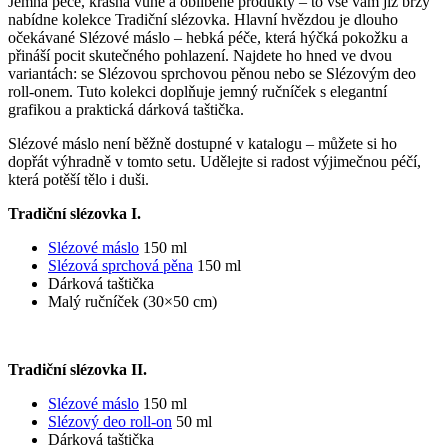
Jemná péče, krásná vůně a oblíbené produkty – to vše vám již brzy
nabídne kolekce Tradiční slézovka. Hlavní hvězdou je dlouho
očekávané Slézové máslo – hebká péče, která hýčká pokožku a
přináší pocit skutečného pohlazení. Najdete ho hned ve dvou
variantách: se Slézovou sprchovou pěnou nebo se Slézovým deo
roll-onem. Tuto kolekci doplňuje jemný ručníček s elegantní
grafikou a praktická dárková taštička.
Slézové máslo není běžně dostupné v katalogu – můžete si ho
dopřát výhradně v tomto setu. Udělejte si radost výjimečnou péčí,
která potěší tělo i duši.
Tradiční slézovka I.
Slézové máslo
150 ml
Slézová sprchová pěna
150 ml
Dárková taštička
Malý ručníček (30×50 cm)
Tradiční slézovka II.
Slézové máslo
150 ml
Slézový deo roll-on
50 ml
Dárková taštička