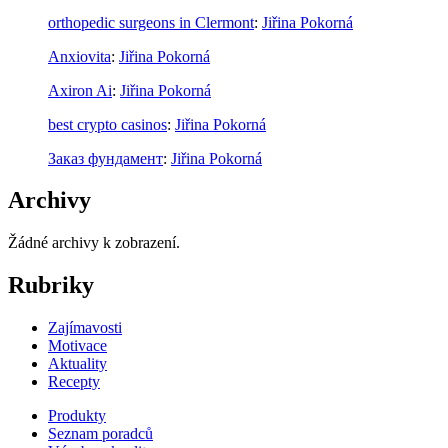
orthopedic surgeons in Clermont
:
Jiřina Pokorná
Anxiovita
:
Jiřina Pokorná
Axiron Ai
:
Jiřina Pokorná
best crypto casinos
:
Jiřina Pokorná
Заказ фундамент
:
Jiřina Pokorná
Archivy
Žádné archivy k zobrazení.
Rubriky
Zajímavosti
Motivace
Aktuality
Recepty
Produkty
Seznam poradců