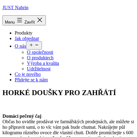
Přejít
JUST Nahrin
k
obsahu
Menu
Zavřít
Produkty
Jak objednat
Otevřít
O nás
menu
O společnosti
O produktech
Výroba a kvalita
Udržitelnost
Co je nového
Přidejte se k nám
HORKÉ DOUŠKY PRO ZAHŘÁTÍ
Domácí pečený čaj
Občas ho uvidíte prodávat ve farmářských prodejnách, ale můžete si
ho připravit sami, o to víc vám pak bude chutnat. Nakrájejte půl
kilogramu různého ovoce dle vlastní chuti. Dobře promíchejte s 600