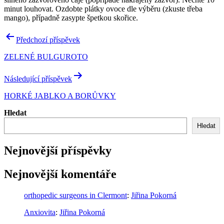
minut louhovat. Ozdobte plátky ovoce dle výběru (zkuste třeba
mango), případně zasypte špetkou skořice.
Navigace
Předchozí příspěvek
pro
ZELENÉ BULGUROTO
příspěvek
Následující příspěvek
HORKÉ JABLKO A BORŮVKY
Hledat
Hledat
Nejnovější příspěvky
Nejnovější komentáře
orthopedic surgeons in Clermont
:
Jiřina Pokorná
Anxiovita
:
Jiřina Pokorná