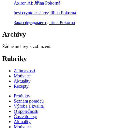
Axiron Ai
:
Jiřina Pokorná
best crypto casinos
:
Jiřina Pokorná
Заказ фундамент
:
Jiřina Pokorná
Archivy
Žádné archivy k zobrazení.
Rubriky
Zajímavosti
Motivace
Aktuality
Recepty
Produkty
Seznam poradců
Výroba a kvalita
O společnosti
Časté dotazy
Aktuality
Motivace