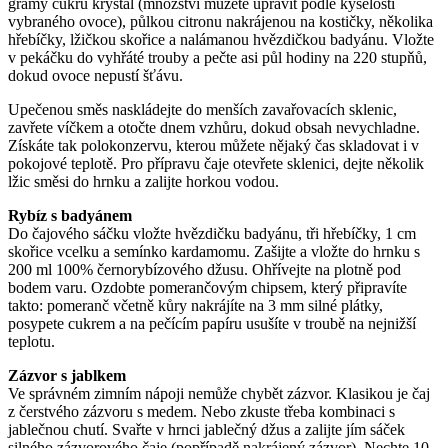
gramy cukru krystal (množství můžete upravit podle kyselosti
vybraného ovoce), půlkou citronu nakrájenou na kostičky, několika
hřebíčky, lžičkou skořice a nalámanou hvězdičkou badyánu. Vložte
v pekáčku do vyhřáté trouby a pečte asi půl hodiny na 220 stupňů,
dokud ovoce nepustí šťávu.
Upečenou směs naskládejte do menších zavařovacích sklenic,
zavřete víčkem a otočte dnem vzhůru, dokud obsah nevychladne.
Získáte tak polokonzervu, kterou můžete nějaký čas skladovat i v
pokojové teplotě. Pro přípravu čaje otevřete sklenici, dejte několik
lžic směsi do hrnku a zalijte horkou vodou.
Rybíz s badyánem
Do čajového sáčku vložte hvězdičku badyánu, tři hřebíčky, 1 cm
skořice vcelku a semínko kardamomu. Zašijte a vložte do hrnku s
200 ml 100% černorybízového džusu. Ohřívejte na plotně pod
bodem varu. Ozdobte pomerančovým chipsem, který připravíte
takto: pomeranč včetně kůry nakrájíte na 3 mm silné plátky,
posypete cukrem a na pečícím papíru usušíte v troubě na nejnižší
teplotu.
Zázvor s jablkem
Ve správném zimním nápoji nemůže chybět zázvor. Klasikou je čaj
z čerstvého zázvoru s medem. Nebo zkuste třeba kombinaci s
jablečnou chutí. Svařte v hrnci jablečný džus a zalijte jím sáček
silného zázvorového čaje (popřípadě nakrájený zázvor). Nechte 10